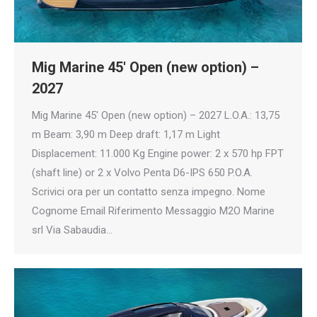
Mig Marine 45′ Open (new option) –
2027
Mig Marine 45′ Open (new option) – 2027 L.O.A.: 13,75
m Beam: 3,90 m Deep draft: 1,17 m Light
Displacement: 11.000 Kg Engine power: 2 x 570 hp FPT
(shaft line) or 2 x Volvo Penta D6-IPS 650 P.O.A.
Scrivici ora per un contatto senza impegno. Nome
Cognome Email Riferimento Messaggio M2O Marine
srl Via Sabaudia…